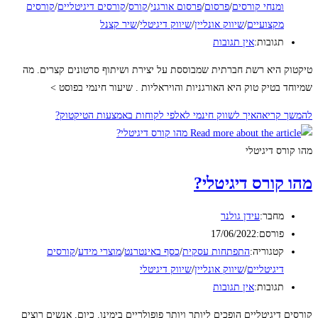
ומנחי קורסים
/
פרסום
/
פרסום אורגני
/
קורס
/
קורסים דיגיטליים
/
קורסים
מקצועיים
/
שיווק אונליין
/
שיווק דיגיטלי
/
שיר קצנל
תגובות:
אין תגובות
טיקטוק היא רשת חברתית שמבוססת על יצירת ושיתוף סרטונים קצרים. מה
שמיוחד בטיק טוק היא האורגניות והויראליות . שיעור חינמי בפוסט >
להמשך קריאה
איך לשווק חינמי לאלפי לקוחות באמצעות הטיקטוק?
מהו קורס דיגיטלי
מהו קורס דיגיטלי?
מחבר:
עידן גולנר
פורסם:
17/06/2022
קטגוריה:
התפתחות עסקית
/
כסף באינטרנט
/
מוצרי מידע
/
קורסים
דיגיטליים
/
שיווק אונליין
/
שיווק דיגיטלי
תגובות:
אין תגובות
קורסים דיגיטליים הופכים ליותר ויותר פופולריים בימינו. כיום, אנשים רוצים