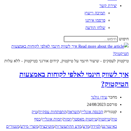
יצירת קשר
תמיכה וייעוץ
פרסמו איתנו
שלחו הודעה
חיפוש
טיקטוק לעסקים - שיעור חינמי על טיקטוק, קידום אורגני בטיקטוק - ללא עלות
איך לשווק חינמי לאלפי לקוחות באמצעות
הטיקטוק?
מחבר:
עידן גולנר
פורסם:
24/08/2023
קטגוריה:
הכנסה אונליין
/
השראה
/
התפתחות עסקית
/
טיק
טוק
/
טיקטוק
/
טיקטוק מאסטר
/
יזמות
/
יזמות אונליין
/
כסף
באינטרנט
/
למידה
/
מדע
/
מדע ההתעשרות
/
מוטיבציה
/
מוצרי מידע
/
מנטורים