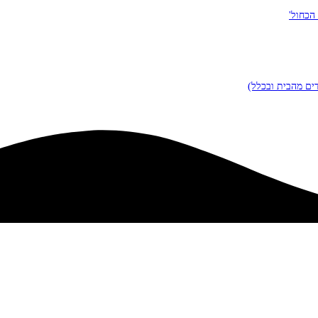
הכחול'
ים מהבית ובכלל)