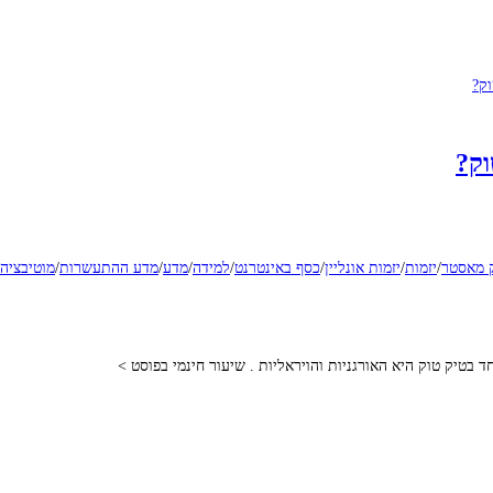
וק?
 מאסטר
/
יזמות
/
יזמות אונליין
/
כסף באינטרנט
/
למידה
/
מדע
/
מדע ההתעשרות
/
מוטיבציה
בטיק טוק היא האורגניות והויראליות . שיעור חינמי בפוסט >