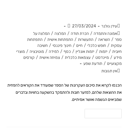
על עצמאות כלכלית, ערכים ואנרגיה –
סיכום הספר 'החיים או הכסף'
עידן גולנר
27/03/2024
אמונה והתמדה
/
הכרת תודה
/
המלצה
/
המלצה על
ספר
/
השראה
/
התעשרות
/
התפתחות אישית
/
התפתחות
עסקית
/
חופש כלכלי
/
חיים
/
חינוך פיננסי
/
חשיבה
חיובית
/
יזמות
/
יזמות אונליין
/
כסף
/
למידה
/
מוטיבציה
/
מוצרי
מידע
/
מיינדסט
/
עצמאות כלכלית
/
צמיחה אישית
/
קורסים
מקצועיים
/
תודעת שפע
אין תגובות
הכנסו לקרוא את סיכום העקרונות של הספר שמעודד את הקוראים להפחית
את ההוצאות שלהם, למזער חובות ולהתמקד בהשקעה בחוויות ובדברים
שמביאים הגשמה ואושר אמיתיים.
להמשך קריאה