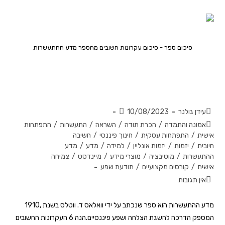
סיכום ספר - סיכום עקרונות חשובים מהספר מדע ההתעשרות
האם התעשרות היא מדע? סיכום
עקרונות הספר 'מדע ההתעשרות'
עידן גולנר
10/08/2023
אמונה והתמדה
/
הכרת תודה
/
השראה
/
התעשרות
/
התפתחות
אישית
/
התפתחות עסקית
/
חינוך פיננסי
/
חשיבה
חיובית
/
יזמות
/
יזמות אונליין
/
למידה
/
מדע
/
מדע
ההתעשרות
/
מוטיבציה
/
מוצרי מידע
/
מיינדסט
/
צמיחה
אישית
/
קורסים מקצועיים
/
תודעת שפע
אין תגובות
מדע ההתעשרות הוא ספר שנכתב על ידי וואלאס ד. ווטלס בשנת ,1910
המספק הדרכה להשגת הצלחה ושפע פיננסיים.הנה 6 העקרונות החשובים