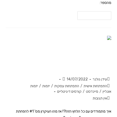
מהספר:
להמשך קריאה
מהו העיקרון מס' #1 להפחתת מתחים
בעידן המודרני?
עידן גולנר
14/07/2022
התפתחות אישית
/
התפתחות עסקית
/
יזמות
/
יזמות
אונליין
/
מיינדסט
/
קורסים דיגיטליים
אין תגובות
איך מתמודדים עם כל הלחץ הזה!?! אז מהו העיקרון מס' #1 להפחתת