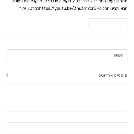
מתחים בעידן המודרני? קחו לכם 2 דקות וצפו בסרטון או קראו את הפוסט
הבא ותבינו הכל https://youtu.be/3ns3mYcrGHoבסרטון: יקיר…
להמשך קריאה
פוסטים אחרונים
חשיבה חדשה על אסטרטגיה עסקית – סיכום הספר 'אסטרטגיית האוקיינוס
הכחול'
כלים לחיים – קורס דיגיטלי שיכול לשנות את חייכם!
על עצמאות כלכלית, ערכים ואנרגיה – סיכום הספר 'החיים או הכסף'
המדריך האולטימטיבי לבניית קורס דיגיטלי מוצלח: שלב אחר שלב