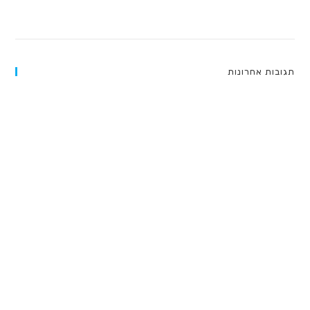
ממה להזהר ההונאות שיש כיום באינטרנט – מדריך חירום למשווקים (ועובדים
מהבית ובכלל)
תגובות אחרונות