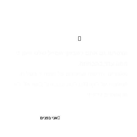
התפתחות אישית ועסקית מתחילה
כאן
הצטרפו גם אתם למבזקי המייל שלנו
ותקבלו
המון ערך בהבטחה.
מאמרים, חדשות ועדכונים
על יזמות דיגיטלית,
המלצות על הקורסים הטובים ביותר בישראל, היו
הראשונים לדעת!
אני בפנים