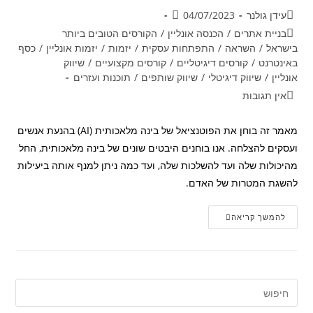
עידן גולנר
04/07/2023
בניית אתרים
/
הכנסה אונליין
/
הקורסים הטובים ביותר
בישראל
/
השראה
/
התפתחות עסקית
/
יזמות
/
יזמות אונליין
/
כסף
באינטרנט
/
קורסים דיגיטליים
/
קורסים מקצועיים
/
שיווק
אונליין
/
שיווק דיגיטלי
/
שיווק שותפים
/
תוכנות ועזרים
אין תגובות
מאמר זה בוחן את הפוטנציאל של בינה מלאכותית (AI) בהנעת אנשים
ועסקים להצלחה. אנו בוחנים היבטים שונים של בינה מלאכותית, החל
מהיכולות שלה ועד להשלכות שלה, ועד כמה ניתן למנף אותה ביעילות
להשגת המטרות של האדם.
להמשך קריאה