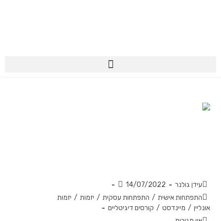
מהו העיקרון מס' #1 להפחתת מתחים
בעידן המודרני?
עידן גולנר
14/07/2022
התפתחות אישית
/
התפתחות עסקית
/
יזמות
/
יזמות
אונליין
/
מיינדסט
/
קורסים דיגיטליים
אין תגובות