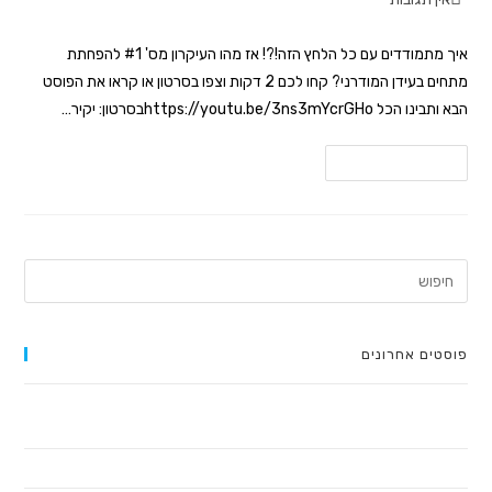
איך מתמודדים עם כל הלחץ הזה!?! אז מהו העיקרון מס' #1 להפחתת
מתחים בעידן המודרני? קחו לכם 2 דקות וצפו בסרטון או קראו את הפוסט
הבא ותבינו הכל https://youtu.be/3ns3mYcrGHoבסרטון: יקיר…
להמשך קריאה
פוסטים אחרונים
חשיבה חדשה על אסטרטגיה עסקית – סיכום הספר 'אסטרטגיית האוקיינוס
הכחול'
כלים לחיים – קורס דיגיטלי שיכול לשנות את חייכם!