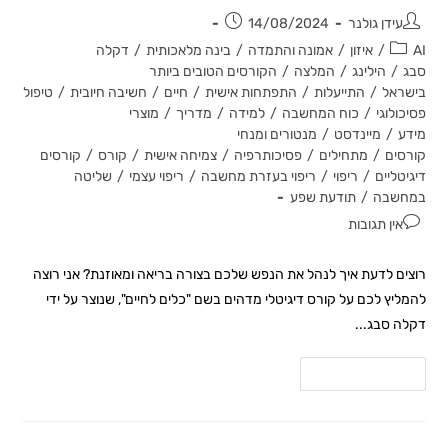
עידן גולנר
14/08/2024
AI
/
איזון
/
אמונה והתמדה
/
בינה מלאכותית
/
דקלה
סבג
/
הילינג
/
המלצה
/
הקורסים הטובים ביותר
בישראל
/
התייעלות
/
התפתחות אישית
/
חיים
/
חשיבה חיובית
/
טיפול
פסיכולוגי
/
כוח המחשבה
/
למידה
/
מדריך
/
מוצרי
מידע
/
מיינדסט
/
מנטורים ומנחי
קורסים
/
מתחילים
/
פסיכותרפיה
/
צמיחה אישית
/
קורס
/
קורסים
דיגיטליים
/
ריפוי
/
ריפוי בעזרת מחשבה
/
ריפוי עצמי
/
שליטה
במחשבה
/
תודעת שפע
אין תגובות
רוצים לדעת איך לנהל את הנפש שלכם בצורה בריאה ומאוזנת? אני רוצה
להמליץ לכם על קורס דיגיטלי מדהים בשם "כלים לחיים", שנוצר על ידי
דקלה סבג...
להמשך קריאה