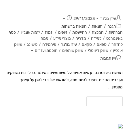
(ועובדים מהבית ובכלל)
עידן גולנר
29/11/2023
הגנה
/
הונאות
/
הונאות ברשתות
חברתיות
/
המלצה
/
התייעלות
/
זיופים
/
יזמות
/
יזמות אונליין
/
כסף
באינטרנט
/
למידה
/
מדריך
/
מוצרי מידע
/
ממה
להזהר
/
ספאם
/
סקאם
/
עידן גולנר
/
פירמידה
/
פישינג
/
שיווק
אונליין
/
שיווק דיגיטלי
/
שיווק שותפים
/
תוכנות ועזרים
אין תגובות
הונאות באינטרנט הן איום אמיתי על משתמשים באינטרנט, לרבות משווקים
ועובדים מהבית. חשוב להיות מודע להונאות אלו כדי להגן על עצמך
מפניהן...
להמשך קריאה