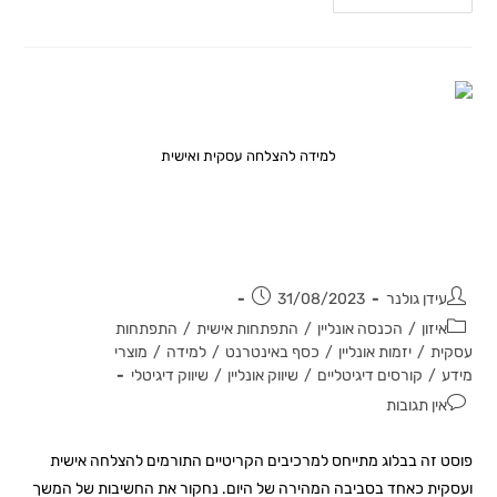
למידה להצלחה עסקית ואישית
מהם הדברים שחשוב לדעת כיום למען
הצלחה אישית ועסקית?
עידן גולנר
31/08/2023
איזון
/
הכנסה אונליין
/
התפתחות אישית
/
התפתחות
עסקית
/
יזמות אונליין
/
כסף באינטרנט
/
למידה
/
מוצרי
מידע
/
קורסים דיגיטליים
/
שיווק אונליין
/
שיווק דיגיטלי
אין תגובות
פוסט זה בבלוג מתייחס למרכיבים הקריטיים התורמים להצלחה אישית
ועסקית כאחד בסביבה המהירה של היום. נחקור את החשיבות של המשך