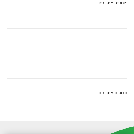
פוסטים אחרונים
חשיבה חדשה על אסטרטגיה עסקית – סיכום הספר 'אסטרטגיית האוקיינוס
הכחול'
כלים לחיים – קורס דיגיטלי שיכול לשנות את חייכם!
על עצמאות כלכלית, ערכים ואנרגיה – סיכום הספר 'החיים או הכסף'
המדריך האולטימטיבי לבניית קורס דיגיטלי מוצלח: שלב אחר שלב
ממה להזהר ההונאות שיש כיום באינטרנט – מדריך חירום למשווקים (ועובדים
מהבית ובכלל)
תגובות אחרונות