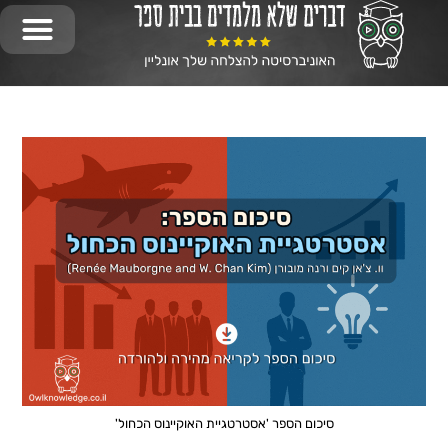
יציר
התפתח
התפת
המלצות
סיכום הספר 'אסטרטגיית האוקיינוס הכחול'