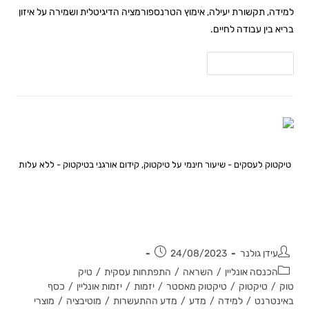
למידה, תקשורת יעילה, אימוץ הטרנספורמציה הדיגיטלית ושמירה על איזון
בריא בין עבודה לחיים.
להמשך קריאה
טיקטוק לעסקים - שיעור חינמי על טיקטוק, קידום אורגני בטיקטוק - ללא עלות
איך לשווק חינמי לאלפי לקוחות
באמצעות הטיקטוק?
עידן גולנר
24/08/2023
הכנסה אונליין
/
השראה
/
התפתחות עסקית
/
טיק
טוק
/
טיקטוק
/
טיקטוק מאסטר
/
יזמות
/
יזמות אונליין
/
כסף
באינטרנט
/
למידה
/
מדע
/
מדע ההתעשרות
/
מוטיבציה
/
מוצרי