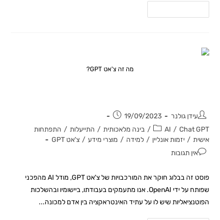
להמשך קריאה
מה זה צ'אט GPT?
מה זה Chat GPT?
עידן גולנר
19/09/2023
Chat GPT
/
AI
/
בינה מלאכותית
/
התייעלות
/
התפתחות
אישית
/
יזמות אונליין
/
למידה
/
מוצרי מידע
/
צ'אט GPT
אין תגובות
פוסט זה בבלוג חוקר את המורכבויות של צ'אט GPT, מודל AI מהפכני
שפותח על ידי OpenAI. אנו מתעמקים בעבודתו, ביישומיו ובהשלכות
הפוטנציאליות שיש לו על עתיד האינטראקציה בין אדם למכונה...