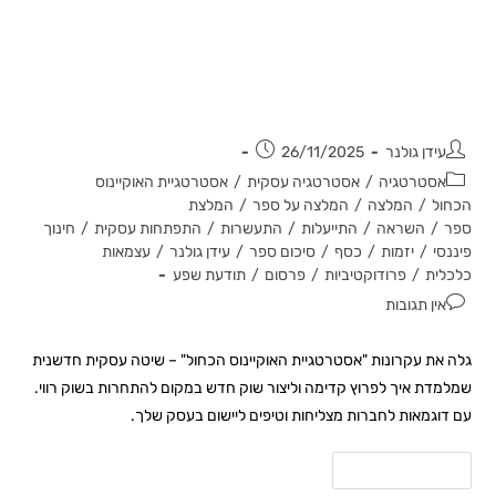
חשיבה חדשה על אסטרטגיה עסקית –
סיכום הספר 'אסטרטגיית האוקיינוס
הכחול'
עידן גולנר
26/11/2025
אסטרטגיה
/
אסטרטגיה עסקית
/
אסטרטגיית האוקיינוס
הכחול
/
המלצה
/
המלצה על ספר
/
המלצת
ספר
/
השראה
/
התייעלות
/
התעשרות
/
התפתחות עסקית
/
חינוך
פיננסי
/
יזמות
/
כסף
/
סיכום ספר
/
עידן גולנר
/
עצמאות
כלכלית
/
פרודוקטיביות
/
פרסום
/
תודעת שפע
אין תגובות
גלה את עקרונות "אסטרטגיית האוקיינוס הכחול" – שיטה עסקית חדשנית
שמלמדת איך לפרוץ קדימה וליצור שוק חדש במקום להתחרות בשוק רווי.
עם דוגמאות לחברות מצליחות וטיפים ליישום בעסק שלך.
להמשך קריאה