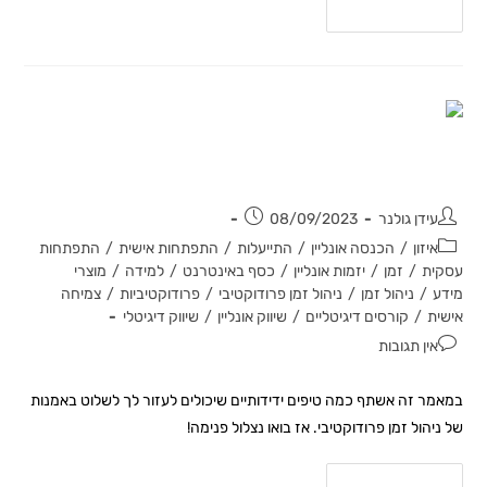
להמשך קריאה
טיפים לניהול זמן פרודוקטיבי
עידן גולנר
08/09/2023
איזון
/
הכנסה אונליין
/
התייעלות
/
התפתחות אישית
/
התפתחות
עסקית
/
זמן
/
יזמות אונליין
/
כסף באינטרנט
/
למידה
/
מוצרי
מידע
/
ניהול זמן
/
ניהול זמן פרודוקטיבי
/
פרודוקטיביות
/
צמיחה
אישית
/
קורסים דיגיטליים
/
שיווק אונליין
/
שיווק דיגיטלי
אין תגובות
במאמר זה אשתף כמה טיפים ידידותיים שיכולים לעזור לך לשלוט באמנות
של ניהול זמן פרודוקטיבי. אז בואו נצלול פנימה!
להמשך קריאה