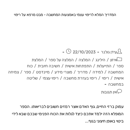
המדריך המלא לריפוי עצמי באמצעות המחשבה - מבט מרפא על ריפוי
המדריך המלא לריפוי עצמי באמצעות
המחשבה – מבט מרפא על ריפוי
עידן גולנר
22/10/2023
איזון
/
הילינג
/
המלצה
/
המלצה על ספר
/
המלצת
ספר
/
התייעלות
/
התפתחות אישית
/
חשיבה חיובית
/
כוח
המחשבה
/
למידה
/
מדריך
/
מוצרי מידע
/
מיינדסט
/
ספר
/
צמיחה
אישית
/
ריפוי
/
ריפוי בעזרת מחשבה
/
ריפוי עצמי
/
שליטה
במחשבה
אין תגובות
עמוק ברזי החיים, גוף האדם אוצר רמזים חשובים לבריאותו. הספר
המופלא הזה ילמד אתכם כיצד לגלות את הכוח הפנימי שבכם שבא לידי
ביטוי באופן חיצוני בגוף...