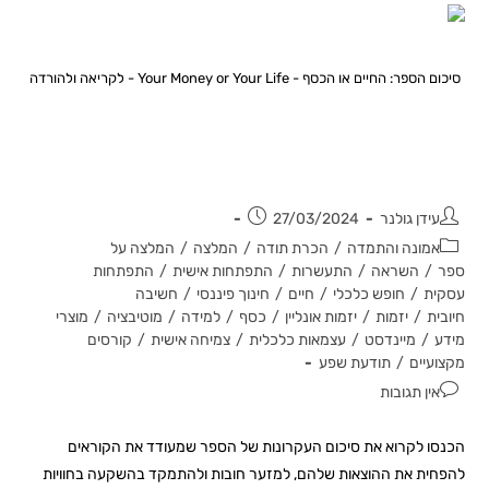
סיכום הספר: החיים או הכסף - Your Money or Your Life - לקריאה ולהורדה
על עצמאות כלכלית, ערכים ואנרגיה –
סיכום הספר 'החיים או הכסף'
עידן גולנר
27/03/2024
אמונה והתמדה
/
הכרת תודה
/
המלצה
/
המלצה על
ספר
/
השראה
/
התעשרות
/
התפתחות אישית
/
התפתחות
עסקית
/
חופש כלכלי
/
חיים
/
חינוך פיננסי
/
חשיבה
חיובית
/
יזמות
/
יזמות אונליין
/
כסף
/
למידה
/
מוטיבציה
/
מוצרי
מידע
/
מיינדסט
/
עצמאות כלכלית
/
צמיחה אישית
/
קורסים
מקצועיים
/
תודעת שפע
אין תגובות
הכנסו לקרוא את סיכום העקרונות של הספר שמעודד את הקוראים
להפחית את ההוצאות שלהם, למזער חובות ולהתמקד בהשקעה בחוויות