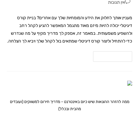
אין תגובות
מעניין אותך לחלוק את הידע והמומחיות שלך עם אחרים? בניית קורס
דיגיטלי יכולה להיות מיזם מאוד מתגמל המאפשר להגיע לקהל רחב
ולהשפיע משמעותית. במאמר זה, אספק לך מדריך מקיף על מה שנדרש
כדי להתחיל וליצור קורס דיגיטלי שמתאים בול לקהל שלך ויביא לך הצלחה.
להמשך קריאה
ממה להזהר ההונאות שיש כיום באינטרנט - מדריך חירום למשווקים (ועובדים
מהבית ובכלל)
ממה להזהר ההונאות שיש כיום
באינטרנט – מדריך חירום למשווקים