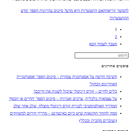
להמשך קריאה
האם התעשרות היא מדע? סיכום עקרונות הספר 'מדע
ההתעשרות'
1
2
מעבר לעמוד הבא
פוסטים אחרונים
חשיבה חדשה על אסטרטגיה עסקית – סיכום הספר 'אסטרטגיית
האוקיינוס הכחול'
כלים לחיים – קורס דיגיטלי שיכול לשנות את חייכם!
על עצמאות כלכלית, ערכים ואנרגיה – סיכום הספר 'החיים או הכסף'
המדריך האולטימטיבי לבניית קורס דיגיטלי מוצלח: שלב אחר שלב
ממה להזהר ההונאות שיש כיום באינטרנט – מדריך חירום למשווקים
(ועובדים מהבית ובכלל)