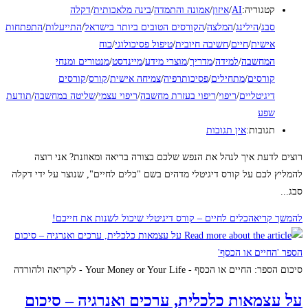
קטגוריה:
AI
/
איזון
/
אמונה והתמדה
/
בינה מלאכותית
/
דקלה
סבג
/
הילינג
/
המלצה
/
הקורסים הטובים ביותר בישראל
/
התייעלות
/
התפתחות
אישית
/
חיים
/
חשיבה חיובית
/
טיפול פסיכולוגי
/
כוח
המחשבה
/
למידה
/
מדריך
/
מוצרי מידע
/
מיינדסט
/
מנטורים ומנחי
קורסים
/
מתחילים
/
פסיכותרפיה
/
צמיחה אישית
/
קורס
/
קורסים
דיגיטליים
/
ריפוי
/
ריפוי בעזרת מחשבה
/
ריפוי עצמי
/
שליטה במחשבה
/
תודעת
שפע
תגובות:
אין תגובות
רוצים לדעת איך לנהל את הנפש שלכם בצורה בריאה ומאוזנת? אני רוצה
להמליץ לכם על קורס דיגיטלי מדהים בשם "כלים לחיים", שנוצר על ידי דקלה
סבג...
להמשך קריאה
כלים לחיים – קורס דיגיטלי שיכול לשנות את חייכם!
סיכום הספר: החיים או הכסף - Your Money or Your Life - לקריאה ולהורדה
על עצמאות כלכלית, ערכים ואנרגיה – סיכום