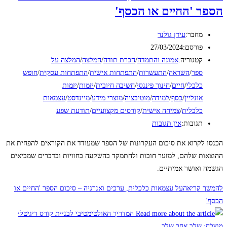
הספר 'החיים או הכסף'
מחבר:
עידן גולנר
פורסם:
27/03/2024
קטגוריה:
אמונה והתמדה
/
הכרת תודה
/
המלצה
/
המלצה על
ספר
/
השראה
/
התעשרות
/
התפתחות אישית
/
התפתחות עסקית
/
חופש
כלכלי
/
חיים
/
חינוך פיננסי
/
חשיבה חיובית
/
יזמות
/
יזמות
אונליין
/
כסף
/
למידה
/
מוטיבציה
/
מוצרי מידע
/
מיינדסט
/
עצמאות
כלכלית
/
צמיחה אישית
/
קורסים מקצועיים
/
תודעת שפע
תגובות:
אין תגובות
הכנסו לקרוא את סיכום העקרונות של הספר שמעודד את הקוראים להפחית את
ההוצאות שלהם, למזער חובות ולהתמקד בהשקעה בחוויות ובדברים שמביאים
הגשמה ואושר אמיתיים.
להמשך קריאה
על עצמאות כלכלית, ערכים ואנרגיה – סיכום הספר 'החיים או
הכסף'