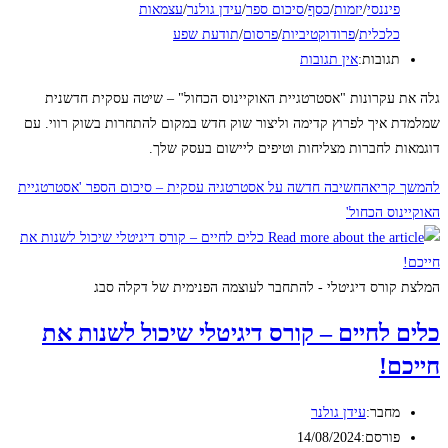
פיננסי
/
יזמות
/
כסף
/
סיכום ספר
/
עידן גולנר
/
עצמאות
כלכלית
/
פרודוקטיביות
/
פרסום
/
תודעת שפע
תגובות:
אין תגובות
גלה את עקרונות "אסטרטגיית האוקיינוס הכחול" – שיטה עסקית חדשנית
שמלמדת איך לפרוץ קדימה וליצור שוק חדש במקום להתחרות בשוק רווי. עם
דוגמאות לחברות מצליחות וטיפים ליישום בעסק שלך.
להמשך קריאה
חשיבה חדשה על אסטרטגיה עסקית – סיכום הספר 'אסטרטגיית
האוקיינוס הכחול'
המלצת קורס דיגיטלי - להתחבר לעוצמה הפנימית של דקלה סבג
כלים לחיים – קורס דיגיטלי שיכול לשנות את
חייכם!
מחבר:
עידן גולנר
פורסם:
14/08/2024