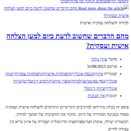
להמשך קריאה
טיפים לניהול זמן פרודוקטיבי
למידה להצלחה עסקית ואישית
מהם הדברים שחשוב לדעת כיום למען הצלחה
אישית ועסקית?
מחבר:
עידן גולנר
פורסם:
31/08/2023
קטגוריה:
איזון
/
הכנסה אונליין
/
התפתחות אישית
/
התפתחות עסקית
/
יזמות
אונליין
/
כסף באינטרנט
/
למידה
/
מוצרי מידע
/
קורסים דיגיטליים
/
שיווק
אונליין
/
שיווק דיגיטלי
תגובות:
אין תגובות
פוסט זה בבלוג מתייחס למרכיבים הקריטיים התורמים להצלחה אישית ועסקית
כאחד בסביבה המהירה של היום. נחקור את החשיבות של המשך למידה,
תקשורת יעילה, אימוץ הטרנספורמציה הדיגיטלית ושמירה על איזון בריא בין
עבודה לחיים.