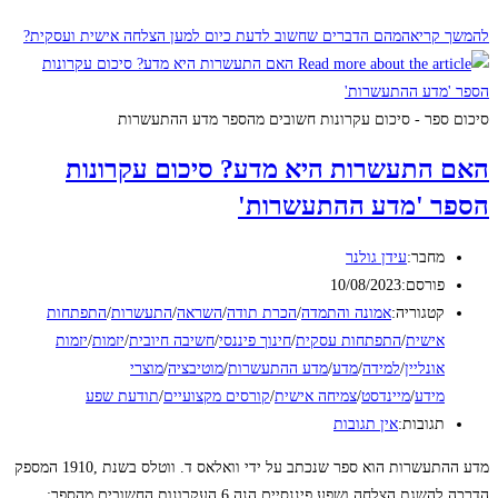
להמשך קריאה
מהם הדברים שחשוב לדעת כיום למען הצלחה אישית ועסקית?
סיכום ספר - סיכום עקרונות חשובים מהספר מדע ההתעשרות
האם התעשרות היא מדע? סיכום עקרונות
הספר 'מדע ההתעשרות'
מחבר:
עידן גולנר
פורסם:
10/08/2023
קטגוריה:
אמונה והתמדה
/
הכרת תודה
/
השראה
/
התעשרות
/
התפתחות
אישית
/
התפתחות עסקית
/
חינוך פיננסי
/
חשיבה חיובית
/
יזמות
/
יזמות
אונליין
/
למידה
/
מדע
/
מדע ההתעשרות
/
מוטיבציה
/
מוצרי
מידע
/
מיינדסט
/
צמיחה אישית
/
קורסים מקצועיים
/
תודעת שפע
תגובות:
אין תגובות
מדע ההתעשרות הוא ספר שנכתב על ידי וואלאס ד. ווטלס בשנת ,1910 המספק
הדרכה להשגת הצלחה ושפע פיננסיים.הנה 6 העקרונות החשובים מהספר: