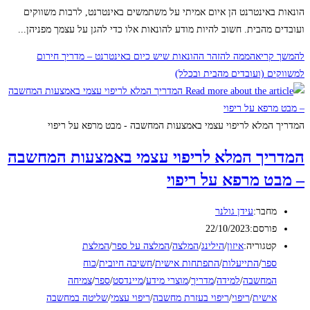
הונאות באינטרנט הן איום אמיתי על משתמשים באינטרנט, לרבות משווקים
ועובדים מהבית. חשוב להיות מודע להונאות אלו כדי להגן על עצמך מפניהן...
להמשך קריאה
ממה להזהר ההונאות שיש כיום באינטרנט – מדריך חירום
למשווקים (ועובדים מהבית ובכלל)
המדריך המלא לריפוי עצמי באמצעות המחשבה - מבט מרפא על ריפוי
המדריך המלא לריפוי עצמי באמצעות המחשבה
– מבט מרפא על ריפוי
מחבר:
עידן גולנר
פורסם:
22/10/2023
קטגוריה:
איזון
/
הילינג
/
המלצה
/
המלצה על ספר
/
המלצת
ספר
/
התייעלות
/
התפתחות אישית
/
חשיבה חיובית
/
כוח
המחשבה
/
למידה
/
מדריך
/
מוצרי מידע
/
מיינדסט
/
ספר
/
צמיחה
אישית
/
ריפוי
/
ריפוי בעזרת מחשבה
/
ריפוי עצמי
/
שליטה במחשבה