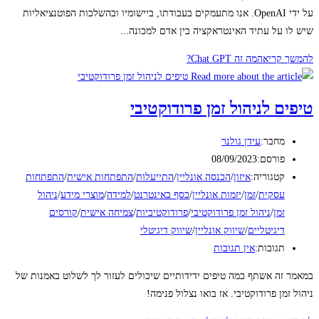
על ידי OpenAI. אנו מתעמקים בעבודתו, ביישומיו ובהשלכות הפוטנציאליות
שיש לו על עתיד האינטראקציה בין אדם למכונה...
להמשך קריאה
מה זה Chat GPT?
טיפים לניהול זמן פרודוקטיבי
מחבר:
עידן גולנר
פורסם:
08/09/2023
קטגוריה:
איזון
/
הכנסה אונליין
/
התייעלות
/
התפתחות אישית
/
התפתחות
עסקית
/
זמן
/
יזמות אונליין
/
כסף באינטרנט
/
למידה
/
מוצרי מידע
/
ניהול
זמן
/
ניהול זמן פרודוקטיבי
/
פרודוקטיביות
/
צמיחה אישית
/
קורסים
דיגיטליים
/
שיווק אונליין
/
שיווק דיגיטלי
תגובות:
אין תגובות
במאמר זה אשתף כמה טיפים ידידותיים שיכולים לעזור לך לשלוט באמנות של
ניהול זמן פרודוקטיבי. אז בואו נצלול פנימה!