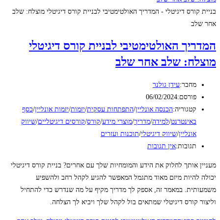
בניית קורס דיגיטלי - המדריך האולטימטיבי לבניית קורס דיגיטלי מוצלח: שלב
אחר שלב
המדריך האולטימטיבי לבניית קורס דיגיטלי
מוצלח: שלב אחר שלב
מחבר:
עידן גולנר
פורסם:
06/02/2024
קטגוריה:
הכנסה אונליין
/
התפתחות עסקית
/
יזמות
/
יזמות אונליין
/
כסף
באינטרנט
/
למידה
/
מדריך
/
מוצרי מידע
/
קורס
/
קורסים דיגיטליים
/
שיווק
אונליין
/
שיווק דיגיטלי
/
תוכנות ועזרים
תגובות:
אין תגובות
מעניין אותך לחלוק את הידע והמומחיות שלך עם אחרים? בניית קורס דיגיטלי
יכולה להיות מיזם מאוד מתגמל המאפשר להגיע לקהל רחב ולהשפיע
משמעותית. במאמר זה, אספק לך מדריך מקיף על מה שנדרש כדי להתחיל
וליצור קורס דיגיטלי שמתאים בול לקהל שלך ויביא לך הצלחה.