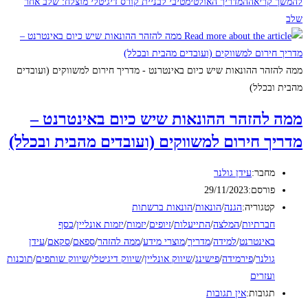
להמשך קריאה
המדריך האולטימטיבי לבניית קורס דיגיטלי מוצלח: שלב אחר
שלב
ממה להזהר ההונאות שיש כיום באינטרנט - מדריך חירום למשווקים (ועובדים
מהבית ובכלל)
ממה להזהר ההונאות שיש כיום באינטרנט –
מדריך חירום למשווקים (ועובדים מהבית ובכלל)
מחבר:
עידן גולנר
פורסם:
29/11/2023
קטגוריה:
הגנה
/
הונאות
/
הונאות ברשתות
חברתיות
/
המלצה
/
התייעלות
/
זיופים
/
יזמות
/
יזמות אונליין
/
כסף
באינטרנט
/
למידה
/
מדריך
/
מוצרי מידע
/
ממה להזהר
/
ספאם
/
סקאם
/
עידן
גולנר
/
פירמידה
/
פישינג
/
שיווק אונליין
/
שיווק דיגיטלי
/
שיווק שותפים
/
תוכנות
ועזרים
תגובות:
אין תגובות