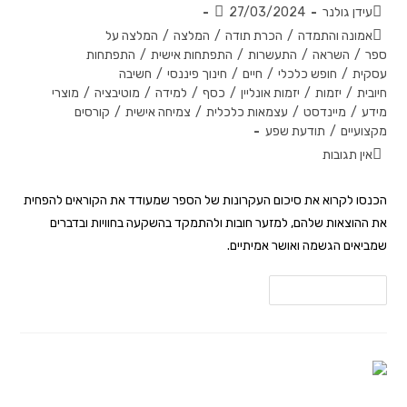
עידן גולנר
27/03/2024
אמונה והתמדה
/
הכרת תודה
/
המלצה
/
המלצה על
ספר
/
השראה
/
התעשרות
/
התפתחות אישית
/
התפתחות
עסקית
/
חופש כלכלי
/
חיים
/
חינוך פיננסי
/
חשיבה
חיובית
/
יזמות
/
יזמות אונליין
/
כסף
/
למידה
/
מוטיבציה
/
מוצרי
מידע
/
מיינדסט
/
עצמאות כלכלית
/
צמיחה אישית
/
קורסים
מקצועיים
/
תודעת שפע
אין תגובות
הכנסו לקרוא את סיכום העקרונות של הספר שמעודד את הקוראים להפחית
את ההוצאות שלהם, למזער חובות ולהתמקד בהשקעה בחוויות ובדברים
שמביאים הגשמה ואושר אמיתיים.
להמשך קריאה