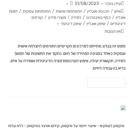
עידן גולנר
31/08/2023
איזון
/
הכנסה אונליין
/
התפתחות אישית
/
התפתחות עסקית
/
יזמות
אונליין
/
כסף באינטרנט
/
למידה
/
מוצרי מידע
/
קורסים
דיגיטליים
/
שיווק אונליין
/
שיווק דיגיטלי
אין תגובות
פוסט זה בבלוג מתייחס למרכיבים הקריטיים התורמים להצלחה אישית
ועסקית כאחד בסביבה המהירה של היום. נחקור את החשיבות של המשך
למידה, תקשורת יעילה, אימוץ הטרנספורמציה הדיגיטלית ושמירה על איזון
בריא בין עבודה לחיים.
להמשך קריאה
טיקטוק לעסקים - שיעור חינמי על טיקטוק, קידום אורגני בטיקטוק - ללא עלות