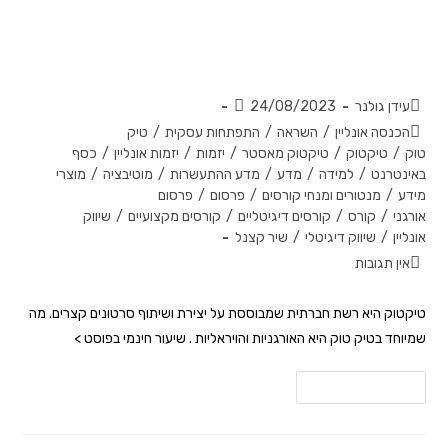
איך לשווק חינמי לאלפי לקוחות
באמצעות הטיקטוק?
עידן גולנר
24/08/2023
הכנסה אונליין
/
השראה
/
התפתחות עסקית
/
טיק
טוק
/
טיקטוק
/
טיקטוק מאסטר
/
יזמות
/
יזמות אונליין
/
כסף
באינטרנט
/
למידה
/
מדע
/
מדע ההתעשרות
/
מוטיבציה
/
מוצרי
מידע
/
מנטורים ומנחי קורסים
/
פרסום
/
פרסום
אורגני
/
קורס
/
קורסים דיגיטליים
/
קורסים מקצועיים
/
שיווק
אונליין
/
שיווק דיגיטלי
/
שיר קצנל
אין תגובות
טיקטוק היא רשת חברתית שמבוססת על יצירת ושיתוף סרטונים קצרים. מה
שמיוחד בטיק טוק היא האורגניות והויראליות . שיעור חינמי בפוסט >
להמשך קריאה