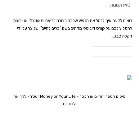
אין תגובות
רוצים לדעת איך לנהל את הנפש שלכם בצורה בריאה ומאוזנת? אני רוצה
להמליץ לכם על קורס דיגיטלי מדהים בשם "כלים לחיים", שנוצר על ידי
דקלה סבג...
להמשך קריאה
סיכום הספר: החיים או הכסף - Your Money or Your Life - לקריאה
ולהורדה
על עצמאות כלכלית, ערכים ואנרגיה –
סיכום הספר 'החיים או הכסף'