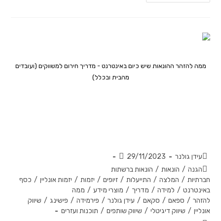
ממה להזהר ההונאות שיש כיום באינטרנט - מדריך חירום למשווקים (ועובדים
מהבית ובכלל)
ממה להזהר ההונאות שיש כיום
באינטרנט – מדריך חירום למשווקים
(ועובדים מהבית ובכלל)
עידן גולנר
29/11/2023
הגנה
/
הונאות
/
הונאות ברשתות
חברתיות
/
המלצה
/
התייעלות
/
זיופים
/
יזמות
/
יזמות אונליין
/
כסף
באינטרנט
/
למידה
/
מדריך
/
מוצרי מידע
/
ממה
להזהר
/
ספאם
/
סקאם
/
עידן גולנר
/
פירמידה
/
פישינג
/
שיווק
אונליין
/
שיווק דיגיטלי
/
שיווק שותפים
/
תוכנות ועזרים