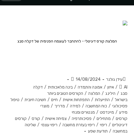
יציר
התפתח
התפתח
המלצות
המלצת קורס דיגיטלי - להתחבר לעוצמה הפנימית של דקלה סבג
כלים לחיים – קורס דיגיטלי שיכול
לשנות את חייכם!
עידן גולנר
14/08/2024
AI
/
איזון
/
אמונה והתמדה
/
בינה מלאכותית
/
דקלה
סבג
/
הילינג
/
המלצה
/
הקורסים הטובים ביותר
בישראל
/
התייעלות
/
התפתחות אישית
/
חיים
/
חשיבה חיובית
/
טיפול
פסיכולוגי
/
כוח המחשבה
/
למידה
/
מדריך
/
מוצרי
מידע
/
מיינדסט
/
מנטורים ומנחי
קורסים
/
מתחילים
/
פסיכותרפיה
/
צמיחה אישית
/
קורס
/
קורסים
דיגיטליים
/
ריפוי
/
ריפוי בעזרת מחשבה
/
ריפוי עצמי
/
שליטה
במחשבה
/
תודעת שפע