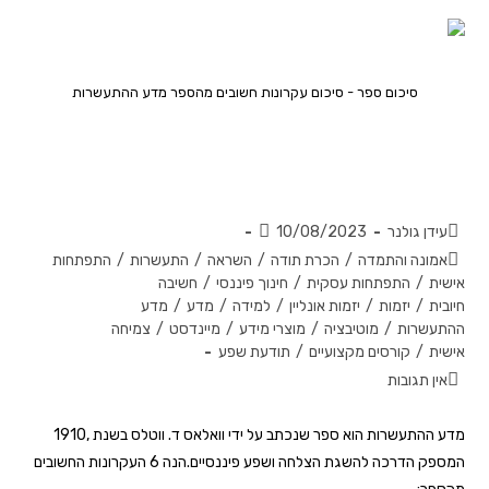
סיכום ספר - סיכום עקרונות חשובים מהספר מדע ההתעשרות
האם התעשרות היא מדע? סיכום
עקרונות הספר 'מדע ההתעשרות'
עידן גולנר
10/08/2023
אמונה והתמדה
/
הכרת תודה
/
השראה
/
התעשרות
/
התפתחות
אישית
/
התפתחות עסקית
/
חינוך פיננסי
/
חשיבה
חיובית
/
יזמות
/
יזמות אונליין
/
למידה
/
מדע
/
מדע
ההתעשרות
/
מוטיבציה
/
מוצרי מידע
/
מיינדסט
/
צמיחה
אישית
/
קורסים מקצועיים
/
תודעת שפע
אין תגובות
מדע ההתעשרות הוא ספר שנכתב על ידי וואלאס ד. ווטלס בשנת ,1910
המספק הדרכה להשגת הצלחה ושפע פיננסיים.הנה 6 העקרונות החשובים