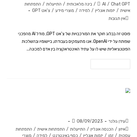
Chat GPT
/
AI
/
בינה מלאכותית
/
התייעלות
/
התפתחות
אישית
/
יזמות אונליין
/
למידה
/
מוצרי מידע
/
צ'אט GPT
אין תגובות
פוסט זה בבלוג חוקר את המורכבויות של צ'אט GPT, מודל AI מהפכני
שפותח על ידי OpenAI. אנו מתעמקים בעבודתו, ביישומיו ובהשלכות
הפוטנציאליות שיש לו על עתיד האינטראקציה בין אדם למכונה...
להמשך קריאה
טיפים לניהול זמן פרודוקטיבי
עידן גולנר
08/09/2023
איזון
/
הכנסה אונליין
/
התייעלות
/
התפתחות אישית
/
התפתחות
עסקית
/
זמן
/
יזמות אונליין
/
כסף באינטרנט
/
למידה
/
מוצרי