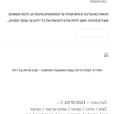
אין תגובות
הונאות באינטרנט הן איום אמיתי על משתמשים באינטרנט, לרבות משווקים
ועובדים מהבית. חשוב להיות מודע להונאות אלו כדי להגן על עצמך מפניהן...
להמשך קריאה
המדריך המלא לריפוי עצמי באמצעות המחשבה - מבט מרפא על ריפוי
המדריך המלא לריפוי עצמי באמצעות
המחשבה – מבט מרפא על ריפוי
עידן גולנר
22/10/2023
איזון
/
הילינג
/
המלצה
/
המלצה על ספר
/
המלצת