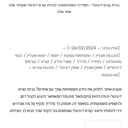
בניית קורס דיגיטלי - המדריך האולטימטיבי לבניית קורס דיגיטלי מוצלח: שלב
אחר שלב
המדריך האולטימטיבי לבניית קורס
דיגיטלי מוצלח: שלב אחר שלב
עידן גולנר
06/02/2024
הכנסה אונליין
/
התפתחות עסקית
/
יזמות
/
יזמות אונליין
/
כסף
באינטרנט
/
למידה
/
מדריך
/
מוצרי מידע
/
קורס
/
קורסים
דיגיטליים
/
שיווק אונליין
/
שיווק דיגיטלי
/
תוכנות ועזרים
אין תגובות
מעניין אותך לחלוק את הידע והמומחיות שלך עם אחרים? בניית קורס
דיגיטלי יכולה להיות מיזם מאוד מתגמל המאפשר להגיע לקהל רחב
ולהשפיע משמעותית. במאמר זה, אספק לך מדריך מקיף על מה שנדרש
כדי להתחיל וליצור קורס דיגיטלי שמתאים בול לקהל שלך ויביא לך הצלחה.
להמשך קריאה