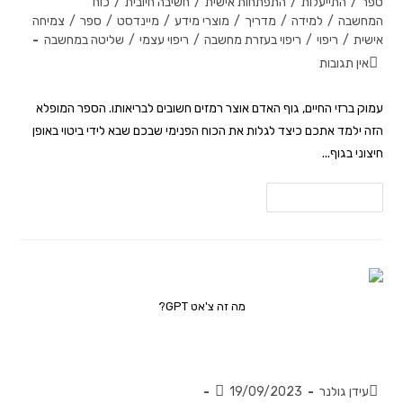
ספר
/
התייעלות
/
התפתחות אישית
/
חשיבה חיובית
/
כוח
המחשבה
/
למידה
/
מדריך
/
מוצרי מידע
/
מיינדסט
/
ספר
/
צמיחה
אישית
/
ריפוי
/
ריפוי בעזרת מחשבה
/
ריפוי עצמי
/
שליטה במחשבה
אין תגובות
עמוק ברזי החיים, גוף האדם אוצר רמזים חשובים לבריאותו. הספר המופלא
הזה ילמד אתכם כיצד לגלות את הכוח הפנימי שבכם שבא לידי ביטוי באופן
חיצוני בגוף...
להמשך קריאה
מה זה צ'אט GPT?
מה זה Chat GPT?
עידן גולנר
19/09/2023