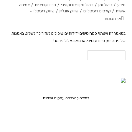
מידע
/
ניהול זמן
/
ניהול זמן פרודוקטיבי
/
פרודוקטיביות
/
צמיחה
אישית
/
קורסים דיגיטליים
/
שיווק אונליין
/
שיווק דיגיטלי
אין תגובות
במאמר זה אשתף כמה טיפים ידידותיים שיכולים לעזור לך לשלוט באמנות
של ניהול זמן פרודוקטיבי. אז בואו נצלול פנימה!
להמשך קריאה
למידה להצלחה עסקית ואישית
מהם הדברים שחשוב לדעת כיום למען
הצלחה אישית ועסקית?