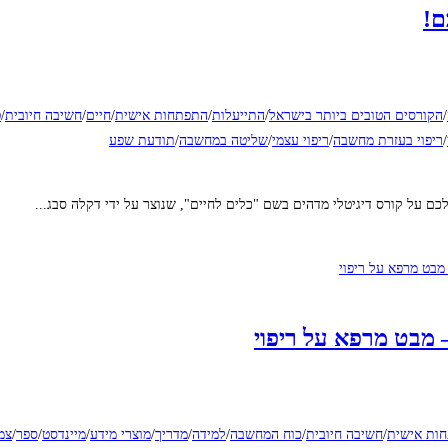
ם!
/
הקורסים הטובים ביותר בישראל
/
התייעלות
/
התפתחות אישית
/
חיים
/
חשיבה חיובית
/
ט
/
ריפוי בעזרת מחשבה
/
ריפוי עצמי
/
שליטה במחשבה
/
תודעת שפע
ם על קורס דיגיטלי מדהים בשם "כלים לחיים", שנוצר על ידי דקלה סבג...
מבט מרפא על ריפוי
ות אישית
/
חשיבה חיובית
/
כוח המחשבה
/
למידה
/
מדריך
/
מוצרי מידע
/
מיינדסט
/
ספר
/
צמ