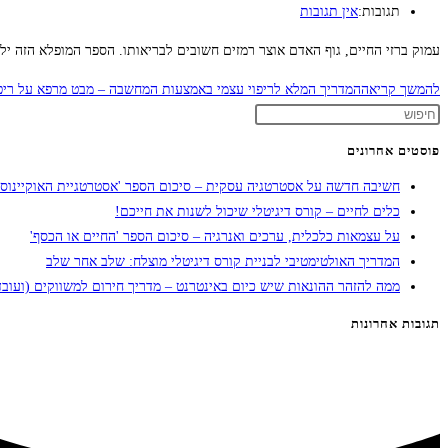
תגובות:
אין תגובות
עמוק ברזי החיים, גוף האדם אוצר רמזים חשובים לבריאותו. הספר המופלא הזה ילמ
להמשך קריאה
המדריך המלא לריפוי עצמי באמצעות המחשבה – מבט מרפא על ריפו
פוסטים אחרונים
חשיבה חדשה על אסטרטגיה עסקית – סיכום הספר 'אסטרטגיית האוקיינוס 
כלים לחיים – קורס דיגיטלי שיכול לשנות את חייכם!
על עצמאות כלכלית, ערכים ואנרגיה – סיכום הספר 'החיים או הכסף'
המדריך האולטימטיבי לבניית קורס דיגיטלי מוצלח: שלב אחר שלב
ממה להזהר ההונאות שיש כיום באינטרנט – מדריך חירום למשווקים (ועובד
תגובות אחרונות