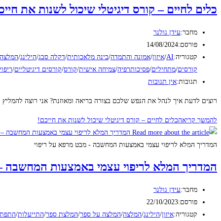
כלים לחיים – קורס דיגיטלי שיכול לשנות את חייכ
מחבר:
עידן גולנר
פורסם:
14/08/2024
קטגוריה:
AI
/
איזון
/
אמונה והתמדה
/
בינה מלאכותית
/
דקלה סבג
/
הילינג
/
המלצה
קורסים
/
מתחילים
/
פסיכותרפיה
/
צמיחה אישית
/
קורס
/
קורסים דיגיטליים
/
ריפוי
תגובות:
אין תגובות
רוצים לדעת איך לנהל את הנפש שלכם בצורה בריאה ומאוזנת? אני רוצה להמליץ לכ
להמשך קריאה
כלים לחיים – קורס דיגיטלי שיכול לשנות את חייכם!
המדריך המלא לריפוי עצמי באמצעות המחשבה - מבט מרפא על ריפוי
המדריך המלא לריפוי עצמי באמצעות המחשבה – 
מחבר:
עידן גולנר
פורסם:
22/10/2023
קטגוריה:
איזון
/
הילינג
/
המלצה
/
המלצה על ספר
/
המלצת ספר
/
התייעלות
/
התפתח