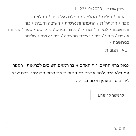
מחבר:
פורסם:
עידן גולנר
22/10/2023
קטגוריה:
איזון
/
הילינג
/
המלצה
/
המלצה על ספר
/
המלצת
ספר
/
התייעלות
/
התפתחות אישית
/
חשיבה חיובית
/
כוח
המחשבה
/
למידה
/
מדריך
/
מוצרי מידע
/
מיינדסט
/
ספר
/
צמיחה
אישית
/
ריפוי
/
ריפוי בעזרת מחשבה
/
ריפוי עצמי
/
שליטה
במחשבה
תגובות:
אין תגובות
עמוק ברזי החיים, גוף האדם אוצר רמזים חשובים לבריאותו. הספר
המופלא הזה ילמד אתכם כיצד לגלות את הכוח הפנימי שבכם שבא
לידי ביטוי באופן חיצוני בגוף...
המדריך
להמשך קריאה
המלא
לריפוי
עצמי
באמצעות
המחשבה
–
מבט
מרפא
על