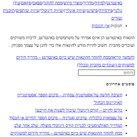
באינטרנט
/
למידה
/
מדריך
/
מוצרי מידע
/
ממה להזהר
/
ספאם
/
סקאם
/
עידן
גולנר
/
פירמידה
/
פישינג
/
שיווק אונליין
/
שיווק דיגיטלי
/
שיווק שותפים
/
תוכנות
ועזרים
תגובות:
אין תגובות
הונאות באינטרנט הן איום אמיתי על משתמשים באינטרנט, לרבות משווקים
ועובדים מהבית. חשוב להיות מודע להונאות אלו כדי להגן על עצמך מפניהן...
להמשך קריאה
ממה להזהר ההונאות שיש כיום באינטרנט – מדריך חירום
למשווקים (ועובדים מהבית ובכלל)
פוסטים אחרונים
חשיבה חדשה על אסטרטגיה עסקית – סיכום הספר 'אסטרטגיית
האוקיינוס הכחול'
כלים לחיים – קורס דיגיטלי שיכול לשנות את חייכם!
על עצמאות כלכלית, ערכים ואנרגיה – סיכום הספר 'החיים או הכסף'
המדריך האולטימטיבי לבניית קורס דיגיטלי מוצלח: שלב אחר שלב
ממה להזהר ההונאות שיש כיום באינטרנט – מדריך חירום למשווקים