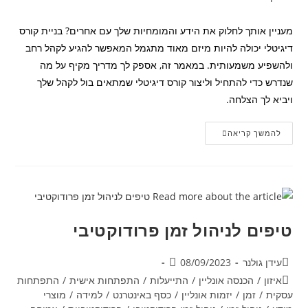
מעניין אותך לחלוק את הידע והמומחיות שלך עם אחרים? בניית קורס
דיגיטלי יכולה להיות מיזם מאוד מתגמל המאפשר להגיע לקהל רחב
ולהשפיע משמעותית. במאמר זה, אספק לך מדריך מקיף על מה
שנדרש כדי להתחיל וליצור קורס דיגיטלי שמתאים בול לקהל שלך
ויביא לך הצלחה.
המדריך
להמשך קריאה
האולטימטיבי
לבניית
קורס
דיגיטלי
מוצלח:
שלב
אחר
שלב
טיפים לניהול זמן פרודוקטיבי
מחבר:
פורסם:
עידן גולנר
08/09/2023
קטגוריה:
איזון
/
הכנסה אונליין
/
התייעלות
/
התפתחות אישית
/
התפתחות
עסקית
/
זמן
/
יזמות אונליין
/
כסף באינטרנט
/
למידה
/
מוצרי