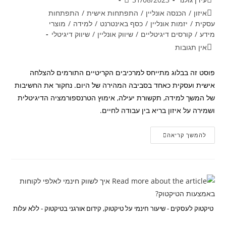
קטגוריה:
איזון
/
הכנסה אונליין
/
התפתחות אישית
/
התפתחות
עסקית
/
יזמות אונליין
/
כסף באינטרנט
/
למידה
/
מוצרי
מידע
/
קורסים דיגיטליים
/
שיווק אונליין
/
שיווק דיגיטלי
תגובות:
אין תגובות
פוסט זה בבלוג מתייחס למרכיבים הקריטיים התורמים להצלחה
אישית ועסקית כאחד בסביבה המהירה של היום. נחקור את החשיבות
של המשך למידה, תקשורת יעילה, אימוץ הטרנספורמציה הדיגיטלית
ושמירה על איזון בריא בין עבודה לחיים.
מהם
להמשך קריאה
הדברים
שחשוב
לדעת
כיום
למען
הצלחה
אישית
ועסקית?
טיקטוק לעסקים - שיעור חינמי על טיקטוק, קידום אורגני בטיקטוק - ללא עלות