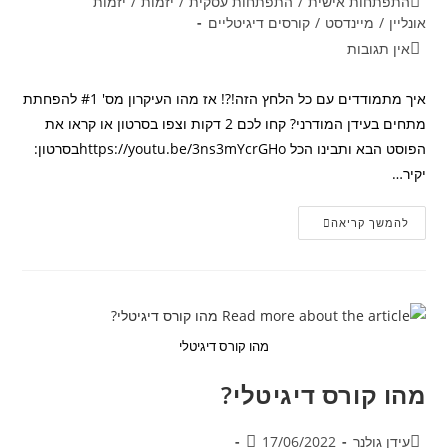
קטגוריה:
התפתחות אישית
/
התפתחות עסקית
/
יזמות
/
יזמות
אונליין
/
מיינדסט
/
קורסים דיגיטליים
תגובות:
אין תגובות
איך מתמודדים עם כל הלחץ הזה!?! אז מהו העיקרון מס' #1 להפחתת
מתחים בעידן המודרני? קחו לכם 2 דקות וצפו בסרטון או קראו את
הפוסט הבא ותבינו הכל https://youtu.be/3ns3mYcrGHoבסרטון:
יקיר…
מהו
להמשך קריאה
העיקרון
מס'
#1
להפחתת
מתחים
בעידן
המודרני?
מהו קורס דיגיטלי
מהו קורס דיגיטלי?
מחבר:
פורסם:
עידן גולנר
17/06/2022