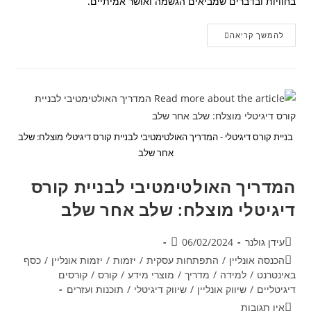
בחוויות ובדברים שמביאים הגשמה ואושר אמיתיים.
על
להמשך קריאה
עצמאות
כלכלית,
ערכים
ואנרגיה
–
סיכום
הספר
'החיים
או
הכסף'
בניית קורס דיגיטלי - המדריך האולטימטיבי לבניית קורס דיגיטלי מוצלח: שלב
אחר שלב
המדריך האולטימטיבי לבניית קורס
דיגיטלי מוצלח: שלב אחר שלב
מחבר:
פורסם:
עידן גולנר
06/02/2024
קטגוריה:
הכנסה אונליין
/
התפתחות עסקית
/
יזמות
/
יזמות אונליין
/
כסף
באינטרנט
/
למידה
/
מדריך
/
מוצרי מידע
/
קורס
/
קורסים
דיגיטליים
/
שיווק אונליין
/
שיווק דיגיטלי
/
תוכנות ועזרים
תגובות:
אין תגובות