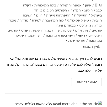
קטגוריה:
AI
/
איזון
/
אמונה והתמדה
/
בינה מלאכותית
/
דקלה
סבג
/
הילינג
/
המלצה
/
הקורסים הטובים ביותר
בישראל
/
התייעלות
/
התפתחות אישית
/
חיים
/
חשיבה
חיובית
/
טיפול פסיכולוגי
/
כוח המחשבה
/
למידה
/
מדריך
/
מוצרי
מידע
/
מיינדסט
/
מנטורים ומנחי
קורסים
/
מתחילים
/
פסיכותרפיה
/
צמיחה אישית
/
קורס
/
קורסים
דיגיטליים
/
ריפוי
/
ריפוי בעזרת מחשבה
/
ריפוי עצמי
/
שליטה
במחשבה
/
תודעת שפע
תגובות:
אין תגובות
רוצים לדעת איך לנהל את הנפש שלכם בצורה בריאה ומאוזנת? אני
רוצה להמליץ לכם על קורס דיגיטלי מדהים בשם "כלים לחיים", שנוצר
על ידי דקלה סבג...
כלים
להמשך קריאה
לחיים
–
קורס
דיגיטלי
שיכול
לשנות
את