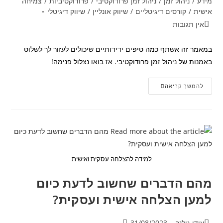
מידע
/
ניהול זמן
/
ניהול זמן פרודוקטיבי
/
פרודוקטיביות
/
צמיחה
אישית
/
קורסים דיגיטליים
/
שיווק אונליין
/
שיווק דיגיטלי
תגובות:
אין תגובות
במאמר זה אשתף כמה טיפים ידידותיים שיכולים לעזור לך לשלוט
באמנות של ניהול זמן פרודוקטיבי. אז בואו נצלול פנימה!
טיפים
להמשך קריאה
לניהול
זמן
פרודוקטיבי
למידה להצלחה עסקית ואישית
מהם הדברים שחשוב לדעת כיום
למען הצלחה אישית ועסקית?
מחבר:
פורסם:
עידן גולנר
31/08/2023