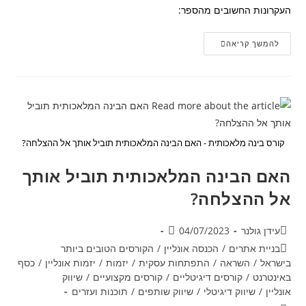
העקרונות החשובים מהספר:
האם
להמשך קריאה
התעשרות
היא
מדע?
סיכום
עקרונות
הספר
'מדע
ההתעשרות'
קורס בינה מלאכותית - האם הבינה המלאכותית תוביל אותך אל ההצלחה?
האם הבינה המלאכותית תוביל אותך
אל ההצלחה?
מחבר:
פורסם:
עידן גולנר
04/07/2023
קטגוריה:
בניית אתרים
/
הכנסה אונליין
/
הקורסים הטובים ביותר
בישראל
/
השראה
/
התפתחות עסקית
/
יזמות
/
יזמות אונליין
/
כסף
באינטרנט
/
קורסים דיגיטליים
/
קורסים מקצועיים
/
שיווק
אונליין
/
שיווק דיגיטלי
/
שיווק שותפים
/
תוכנות ועזרים