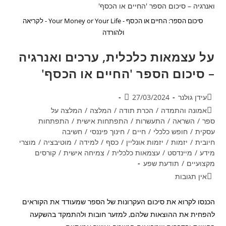
חייכם!
סיכום הספר: החיים או הכסף - Your Money or Your Life - לקריאה
ולהורדה
על עצמאות כלכלית, ערכים ואנרגיה
– סיכום הספר 'החיים או הכסף'
מחבר:
פורסם:
עידן גולנר
27/03/2024
קטגוריה:
אמונה והתמדה
/
הכרת תודה
/
המלצה
/
המלצה על
ספר
/
השראה
/
התעשרות
/
התפתחות אישית
/
התפתחות
עסקית
/
חופש כלכלי
/
חיים
/
חינוך פיננסי
/
חשיבה
חיובית
/
יזמות
/
יזמות אונליין
/
כסף
/
למידה
/
מוטיבציה
/
מוצרי
מידע
/
מיינדסט
/
עצמאות כלכלית
/
צמיחה אישית
/
קורסים
מקצועיים
/
תודעת שפע
תגובות:
אין תגובות
הכנסו לקרוא את סיכום העקרונות של הספר שמעודד את הקוראים
להפחית את ההוצאות שלהם, למזער חובות ולהתמקד בהשקעה