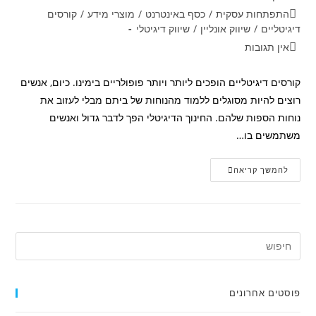
קטגוריה:
התפתחות עסקית
/
כסף באינטרנט
/
מוצרי מידע
/
קורסים
דיגיטליים
/
שיווק אונליין
/
שיווק דיגיטלי
תגובות:
אין תגובות
קורסים דיגיטליים הופכים ליותר ויותר פופולריים בימינו. כיום, אנשים
רוצים להיות מסוגלים ללמוד מהנוחות של ביתם מבלי לעזוב את
נוחות הספות שלהם. החינוך הדיגיטלי הפך לדבר גדול ואנשים
משתמשים בו…
מהו
להמשך קריאה
קורס
דיגיטלי?
פוסטים אחרונים