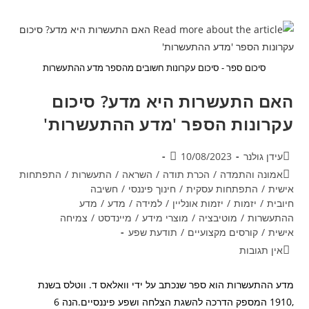
לקוחות
באמצעות
הטיקטוק?
סיכום ספר - סיכום עקרונות חשובים מהספר מדע ההתעשרות
האם התעשרות היא מדע? סיכום
עקרונות הספר 'מדע ההתעשרות'
מחבר:
פורסם:
עידן גולנר
10/08/2023
קטגוריה:
אמונה והתמדה
/
הכרת תודה
/
השראה
/
התעשרות
/
התפתחות
אישית
/
התפתחות עסקית
/
חינוך פיננסי
/
חשיבה
חיובית
/
יזמות
/
יזמות אונליין
/
למידה
/
מדע
/
מדע
ההתעשרות
/
מוטיבציה
/
מוצרי מידע
/
מיינדסט
/
צמיחה
אישית
/
קורסים מקצועיים
/
תודעת שפע
תגובות:
אין תגובות
מדע ההתעשרות הוא ספר שנכתב על ידי וואלאס ד. ווטלס בשנת
,1910 המספק הדרכה להשגת הצלחה ושפע פיננסיים.הנה 6