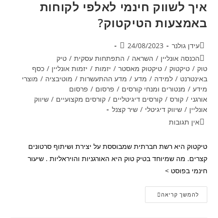
איך לשווק חינמי לאלפי לקוחות
באמצעות הטיקטוק?
מחבר:
פורסם:
עידן גולנר
24/08/2023
קטגוריה:
הכנסה אונליין
/
השראה
/
התפתחות עסקית
/
טיק
טוק
/
טיקטוק
/
טיקטוק מאסטר
/
יזמות
/
יזמות אונליין
/
כסף
באינטרנט
/
למידה
/
מדע
/
מדע ההתעשרות
/
מוטיבציה
/
מוצרי
מידע
/
מנטורים ומנחי קורסים
/
פרסום
/
פרסום
אורגני
/
קורס
/
קורסים דיגיטליים
/
קורסים מקצועיים
/
שיווק
אונליין
/
שיווק דיגיטלי
/
שיר קצנל
תגובות:
אין תגובות
טיקטוק היא רשת חברתית שמבוססת על יצירת ושיתוף סרטונים
קצרים. מה שמיוחד בטיק טוק היא האורגניות והויראליות . שיעור
חינמי בפוסט >
איך
להמשך קריאה
לשווק
חינמי
לאלפי