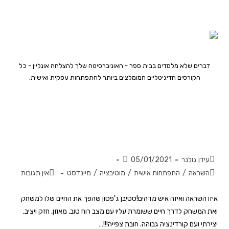
דברים שלא מלמדים בבית ספר - האוניברסיטה שלך להצלחה אונליין - כל
הקורסים הדיגיטליים המומלצים ביותר להתפתחות עסקית ואישית.
רוצה לדעת איך לשפר את מצב הרוח?
להיות יציב, מאוזן ויצירתי? תשאל את
האיש המדהים הזה…
עידן גולנר
05/01/2021
השראה
/
התפתחות אישית
/
מוטיבציה
/
מיינדסט
אין תגובות
איזו השראה ואיזה איש מדהים!סטיבן ג'פסון שהפך את החיים שלו למשחק
ואת המשחק לדרך חיים ששומרת עליו עם מצב רוח טוב, מאוזן, חזק ויציב,
יצירתי ועם קורדינציה גבוהה. חובת צפייה!!!…