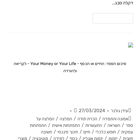
דקלה סבג...
להמשך קריאה
סיכום הספר: החיים או הכסף - Your Money or Your Life - לקריאה
ולהורדה
על עצמאות כלכלית, ערכים ואנרגיה –
סיכום הספר 'החיים או הכסף'
עידן גולנר
27/03/2024
אמונה והתמדה
/
הכרת תודה
/
המלצה
/
המלצה על
ספר
/
השראה
/
התעשרות
/
התפתחות אישית
/
התפתחות
עסקית
/
חופש כלכלי
/
חיים
/
חינוך פיננסי
/
חשיבה
חיובית
/
יזמות
/
יזמות אונליין
/
כסף
/
למידה
/
מוטיבציה
/
מוצרי