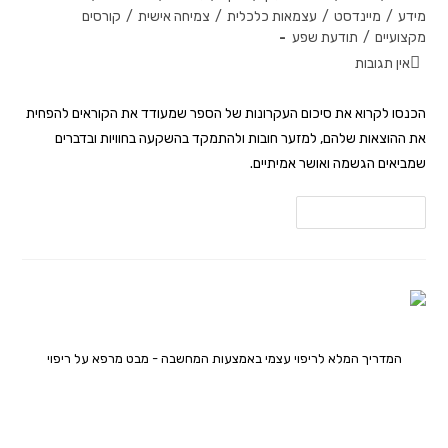
מידע
/
מיינדסט
/
עצמאות כלכלית
/
צמיחה אישית
/
קורסים
מקצועיים
/
תודעת שפע
אין תגובות
הכנסו לקרוא את סיכום העקרונות של הספר שמעודד את הקוראים להפחית
את ההוצאות שלהם, למזער חובות ולהתמקד בהשקעה בחוויות ובדברים
שמביאים הגשמה ואושר אמיתיים.
להמשך קריאה
המדריך המלא לריפוי עצמי באמצעות המחשבה - מבט מרפא על ריפוי
המדריך המלא לריפוי עצמי באמצעות
המחשבה – מבט מרפא על ריפוי