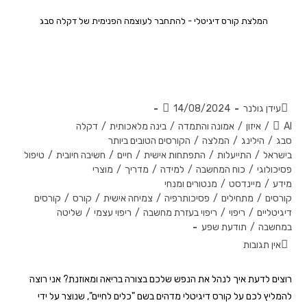
המלצת קורס דיגיטלי - להתחבר לעוצמה הפנימית של דקלה סבג
כלים לחיים – קורס דיגיטלי שיכול
לשנות את חייכם!
עידן גולנר
14/08/2024
AI
/
איזון
/
אמונה והתמדה
/
בינה מלאכותית
/
דקלה
סבג
/
הילינג
/
המלצה
/
הקורסים הטובים ביותר
בישראל
/
התייעלות
/
התפתחות אישית
/
חיים
/
חשיבה חיובית
/
טיפול
פסיכולוגי
/
כוח המחשבה
/
למידה
/
מדריך
/
מוצרי
מידע
/
מיינדסט
/
מנטורים ומנחי
קורסים
/
מתחילים
/
פסיכותרפיה
/
צמיחה אישית
/
קורס
/
קורסים
דיגיטליים
/
ריפוי
/
ריפוי בעזרת מחשבה
/
ריפוי עצמי
/
שליטה
במחשבה
/
תודעת שפע
אין תגובות
רוצים לדעת איך לנהל את הנפש שלכם בצורה בריאה ומאוזנת? אני רוצה
להמליץ לכם על קורס דיגיטלי מדהים בשם "כלים לחיים", שנוצר על ידי