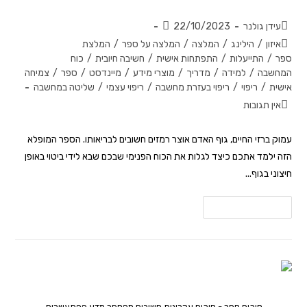
עידן גולנר
22/10/2023
איזון
/
הילינג
/
המלצה
/
המלצה על ספר
/
המלצת
ספר
/
התייעלות
/
התפתחות אישית
/
חשיבה חיובית
/
כוח
המחשבה
/
למידה
/
מדריך
/
מוצרי מידע
/
מיינדסט
/
ספר
/
צמיחה
אישית
/
ריפוי
/
ריפוי בעזרת מחשבה
/
ריפוי עצמי
/
שליטה במחשבה
אין תגובות
עמוק ברזי החיים, גוף האדם אוצר רמזים חשובים לבריאותו. הספר המופלא
הזה ילמד אתכם כיצד לגלות את הכוח הפנימי שבכם שבא לידי ביטוי באופן
חיצוני בגוף...
להמשך קריאה
סיכום ספר - סיכום עקרונות חשובים מהספר מדע ההתעשרות