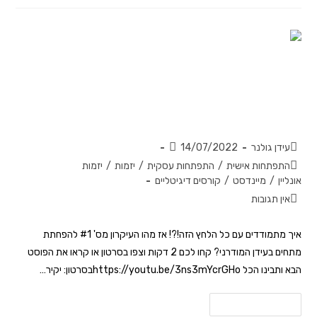
מהו העיקרון מס' #1 להפחתת מתחים
בעידן המודרני?
עידן גולנר
14/07/2022
התפתחות אישית
/
התפתחות עסקית
/
יזמות
/
יזמות
אונליין
/
מיינדסט
/
קורסים דיגיטליים
אין תגובות
איך מתמודדים עם כל הלחץ הזה!?! אז מהו העיקרון מס' #1 להפחתת
מתחים בעידן המודרני? קחו לכם 2 דקות וצפו בסרטון או קראו את הפוסט
הבא ותבינו הכל https://youtu.be/3ns3mYcrGHoבסרטון: יקיר…
להמשך קריאה