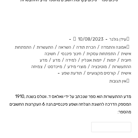
האם התעשרות היא מדע? סיכום
עקרונות הספר 'מדע ההתעשרות'
עידן גולנר
10/08/2023
אמונה והתמדה
/
הכרת תודה
/
השראה
/
התעשרות
/
התפתחות
אישית
/
התפתחות עסקית
/
חינוך פיננסי
/
חשיבה
חיובית
/
יזמות
/
יזמות אונליין
/
למידה
/
מדע
/
מדע
ההתעשרות
/
מוטיבציה
/
מוצרי מידע
/
מיינדסט
/
צמיחה
אישית
/
קורסים מקצועיים
/
תודעת שפע
אין תגובות
מדע ההתעשרות הוא ספר שנכתב על ידי וואלאס ד. ווטלס בשנת ,1910
המספק הדרכה להשגת הצלחה ושפע פיננסיים.הנה 6 העקרונות החשובים
מהספר:
להמשך קריאה