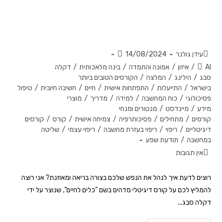
כלים לחיים – קורס דיגיטלי שיכול
לשנות את חייכם!
עידן גולנר
14/08/2024
AI
/
איזון
/
אמונה והתמדה
/
בינה מלאכותית
/
דקלה
סבג
/
הילינג
/
המלצה
/
הקורסים הטובים ביותר
בישראל
/
התייעלות
/
התפתחות אישית
/
חיים
/
חשיבה חיובית
/
טיפול
פסיכולוגי
/
כוח המחשבה
/
למידה
/
מדריך
/
מוצרי
מידע
/
מיינדסט
/
מנטורים ומנחי
קורסים
/
מתחילים
/
פסיכותרפיה
/
צמיחה אישית
/
קורס
/
קורסים
דיגיטליים
/
ריפוי
/
ריפוי בעזרת מחשבה
/
ריפוי עצמי
/
שליטה
במחשבה
/
תודעת שפע
אין תגובות
רוצים לדעת איך לנהל את הנפש שלכם בצורה בריאה ומאוזנת? אני רוצה
להמליץ לכם על קורס דיגיטלי מדהים בשם "כלים לחיים", שנוצר על ידי
דקלה סבג...