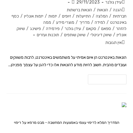
עידן גולנר
29/11/2023
הגנה
/
הונאות
/
הונאות ברשתות
חברתיות
/
המלצה
/
התייעלות
/
זיופים
/
יזמות
/
יזמות אונליין
/
כסף
באינטרנט
/
למידה
/
מדריך
/
מוצרי מידע
/
ממה
להזהר
/
ספאם
/
סקאם
/
עידן גולנר
/
פירמידה
/
פישינג
/
שיווק
אונליין
/
שיווק דיגיטלי
/
שיווק שותפים
/
תוכנות ועזרים
אין תגובות
הונאות באינטרנט הן איום אמיתי על משתמשים באינטרנט, לרבות משווקים
ועובדים מהבית. חשוב להיות מודע להונאות אלו כדי להגן על עצמך מפניהן...
להמשך קריאה
המדריך המלא לריפוי עצמי באמצעות המחשבה - מבט מרפא על ריפוי