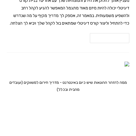
מעניין אותך לחלוק את הידע והמומחיות שלך עם אחרים? בניית קורס
דיגיטלי יכולה להיות מיזם מאוד מתגמל המאפשר להגיע לקהל רחב
ולהשפיע משמעותית. במאמר זה, אספק לך מדריך מקיף על מה שנדרש
כדי להתחיל וליצור קורס דיגיטלי שמתאים בול לקהל שלך ויביא לך הצלחה.
להמשך קריאה
ממה להזהר ההונאות שיש כיום באינטרנט - מדריך חירום למשווקים (ועובדים
מהבית ובכלל)
ממה להזהר ההונאות שיש כיום
באינטרנט – מדריך חירום למשווקים
(ועובדים מהבית ובכלל)