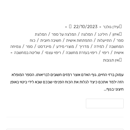
המדריך המלא לריפוי עצמי באמצעות
המחשבה – מבט מרפא על ריפוי
עידן גולנר
22/10/2023
איזון
/
הילינג
/
המלצה
/
המלצה על ספר
/
המלצת
ספר
/
התייעלות
/
התפתחות אישית
/
חשיבה חיובית
/
כוח
המחשבה
/
למידה
/
מדריך
/
מוצרי מידע
/
מיינדסט
/
ספר
/
צמיחה
אישית
/
ריפוי
/
ריפוי בעזרת מחשבה
/
ריפוי עצמי
/
שליטה במחשבה
אין תגובות
עמוק ברזי החיים, גוף האדם אוצר רמזים חשובים לבריאותו. הספר המופלא
הזה ילמד אתכם כיצד לגלות את הכוח הפנימי שבכם שבא לידי ביטוי באופן
חיצוני בגוף...
להמשך קריאה