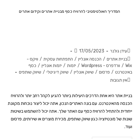
המדריך האולטימטיבי להרוויח כסף מבניית אתרים וקידום אתרים
המדריך האולטימטיבי. איך להרוויח
כסף מבניית אתרים וקידום אתרים?
עידן גולנר
17/05/2023
בניית אתרים
/
הכנסה אונליין
/
התפתחות עסקית
/
וויקס -
Wix
/
וורדפרס - Wordpress
/
יזמות
/
יזמות אונליין
/
כסף
באינטרנט
/
פרסום
/
שיווק אונליין
/
שיווק דיגיטלי
/
שיווק שותפים
אין תגובות
בניית אתר היא אחת הדרכים היעילות ביותר להגיע לקהל רחב יותר ולהרוויח
הכנסה מהאינטרנט. עם בונה האתרים הנכון, אתה יכול ליצור נוכחות מקוונת
ייחודית ולהתחיל להרוויח כסף עם האתר שלך. אתה יכול להשתמש בשיטות
שונות של מונטיזציה כגון שיווק שותפים, מכירת מוצרים או שירותים, פרסום
ועוד.