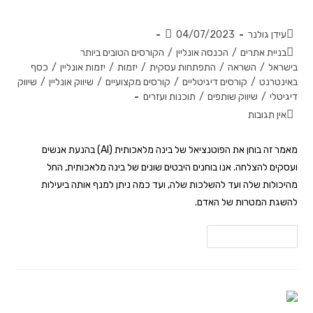
אל ההצלחה?
עידן גולנר
04/07/2023
בניית אתרים
/
הכנסה אונליין
/
הקורסים הטובים ביותר
בישראל
/
השראה
/
התפתחות עסקית
/
יזמות
/
יזמות אונליין
/
כסף
באינטרנט
/
קורסים דיגיטליים
/
קורסים מקצועיים
/
שיווק אונליין
/
שיווק
דיגיטלי
/
שיווק שותפים
/
תוכנות ועזרים
אין תגובות
מאמר זה בוחן את הפוטנציאל של בינה מלאכותית (AI) בהנעת אנשים
ועסקים להצלחה. אנו בוחנים היבטים שונים של בינה מלאכותית, החל
מהיכולות שלה ועד להשלכות שלה, ועד כמה ניתן למנף אותה ביעילות
להשגת המטרות של האדם.
להמשך קריאה